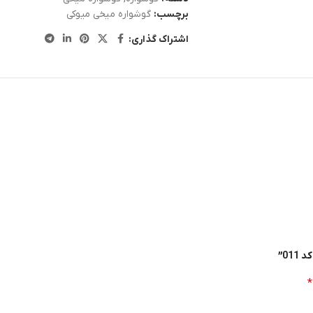
برچسب:
گوشواره میخی میوکی
اشتراک گذاری:
01”
*