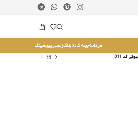
مردانه
بچه گانه
پلاک
زنجیر
پیرسینگ
ی کد 011