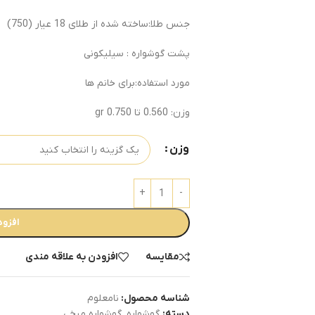
جنس طلا:ساخته شده از طلای 18 عیار
(750)
پشت گوشواره : سیلیکونی
مورد استفاده:برای خانم ها
وزن: 0.560 تا 0.750
gr
وزن
افزود
مقایسه
افزودن به علاقه مندی
شناسه محصول:
نامعلوم
دسته:
گوشواره
,
گوشواره میخی