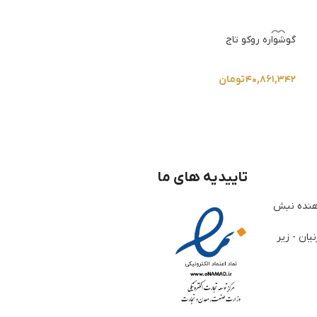
گوشواره روکو تاج
گوشواره مفتول مث
۴۰,۸۶۱,۳۴۲
تومان
۲۵,۹۱۵,۶۴۸
تومان
تاییدیه های ما
ژوهنده نبش
یان - زیر