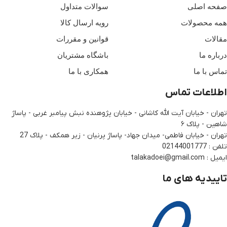
صفحه اصلی
سوالات متداول
همه محصولات
رویه ارسال کالا
مقالات
قوانین و مقررات
درباره ما
باشگاه مشتریان
تماس با ما
همکاری با ما
اطلاعات تماس
تهران - خیابان آیت الله کاشانی - خیابان پژوهنده نبش پیامبر غربی - پاساژ
شاهین - پلاک ۶
تهران - خیابان فاطمی- میدان جهاد- پاساژ پرنیان - زیر همکف - پلاک 27
تلفن : 02144001777
ایمیل : talakadoei@gmail.com
تاییدیه های ما