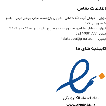
اطلاعات تماس
تهران - خیابان آیت الله کاشانی - خیابان پژوهنده نبش پیامبر غربی - پاساژ
شاهین - پلاک ۶
تهران - خیابان فاطمی- میدان جهاد- پاساژ پرنیان - زیر همکف - پلاک 27
تلفن : 02144001777
ایمیل : talakadoei@gmail.com
تاییدیه های ما