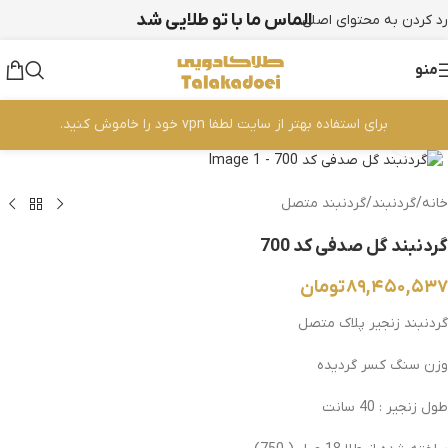
الماس ما با تو طلایی شد
رد کردن به محتوای اصلی
منو
برای استفاده بهتر از سایت لطفا vpn خود را خاموش کنید.
بزرگنمایی تصویر
خانه
/
گردنبند
/
گردنبند متصل
گردنبند گل صدفی کد 700
۸۹,۴۵۰,۵۳۷
تومان
گردنبند زنجیر پلاک متصل
وزن سنگ کسر گردیده
طول زنجیر : 40 سانت