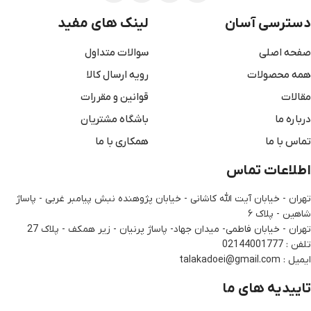
دسترسی آسان
لینک های مفید
صفحه اصلی
سوالات متداول
همه محصولات
رویه ارسال کالا
مقالات
قوانین و مقررات
درباره ما
باشگاه مشتریان
تماس با ما
همکاری با ما
اطلاعات تماس
تهران - خیابان آیت الله کاشانی - خیابان پژوهنده نبش پیامبر غربی - پاساژ
شاهین - پلاک ۶
تهران - خیابان فاطمی- میدان جهاد- پاساژ پرنیان - زیر همکف - پلاک 27
تلفن : 02144001777
ایمیل : talakadoei@gmail.com
تاییدیه های ما