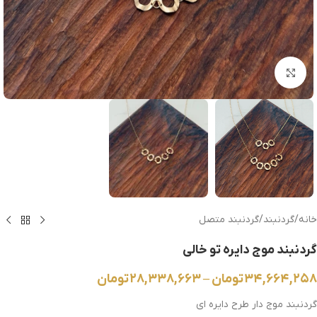
بزرگنمایی تصویر
خانه
/
گردنبند
/
گردنبند متصل
گردنبند موج دایره تو خالی
۳۴,۶۶۴,۲۵۸
تومان
–
۲۸,۳۳۸,۶۶۳
تومان
گردنبند موج دار طرح دایره ای