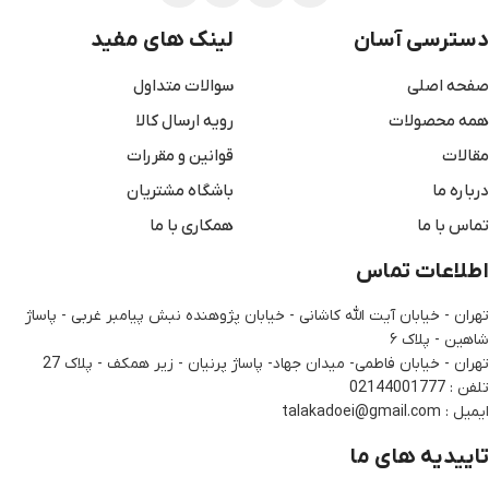
دسترسی آسان
لینک های مفید
صفحه اصلی
سوالات متداول
همه محصولات
رویه ارسال کالا
مقالات
قوانین و مقررات
درباره ما
باشگاه مشتریان
تماس با ما
همکاری با ما
اطلاعات تماس
تهران - خیابان آیت الله کاشانی - خیابان پژوهنده نبش پیامبر غربی - پاساژ
شاهین - پلاک ۶
تهران - خیابان فاطمی- میدان جهاد- پاساژ پرنیان - زیر همکف - پلاک 27
تلفن : 02144001777
ایمیل : talakadoei@gmail.com
تاییدیه های ما