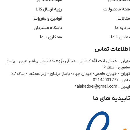
صفحه اصلی
سوالات متداول
همه محصولات
رویه ارسال کالا
مقالات
قوانین و مقررات
درباره ما
باشگاه مشتریان
تماس با ما
همکاری با ما
اطلاعات تماس
تهران - خیابان آیت الله کاشانی - خیابان پژوهنده نبش پیامبر غربی - پاساژ
شاهین - پلاک ۶
تهران - خیابان فاطمی- میدان جهاد- پاساژ پرنیان - زیر همکف - پلاک 27
تلفن : 02144001777
ایمیل : talakadoei@gmail.com
تاییدیه های ما