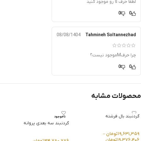
لطفاً حرف s رو موجود کنید
0
0
08/08/1404
Tahmineh Soltannezhad
چرا حرفMموجود نیست؟
0
0
محصولات مشابه
گردنبند بال فرشته
ناموجود
گردنبند سه بعدی پروانه
۱۹,۶۳۱,۳۵۹
تومان
–
۱۹,۳۷۶,۴۰۶
تومان
۳۴,۷۸۰,۷۸۶
تومان