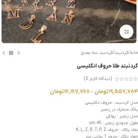
بزرگنمایی تصویر
خانه
/
گردنبند
/
گردنبند سه بعدی
گردنبند طلا حروف انگلیسی
(دیدگاه کاربر
2
)
۱۹,۵۵۷,۷۸۴
تومان
–
۱۶,۱۶۷,۷۶۸
تومان
مدل گردنبند : حروف انگلیسی
پلاک متحرک در زنجیر
مدل زنجیر : پولکی
طول حدودی زنجیر : 45 cm
نماد پلاک : حروف K, L, Z, B ,T, P, Z
ابعاد پلاک : حدود 1 سانتی متر