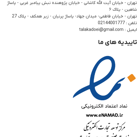
تهران - خیابان آیت الله کاشانی - خیابان پژوهنده نبش پیامبر غربی - پاساژ
شاهین - پلاک ۶
تهران - خیابان فاطمی- میدان جهاد- پاساژ پرنیان - زیر همکف - پلاک 27
تلفن : 02144001777
ایمیل : talakadoei@gmail.com
تاییدیه های ما