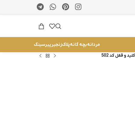
مردانه
بچه گانه
پلاک
زنجیر
پیرسینگ
ید و قفل کد 502