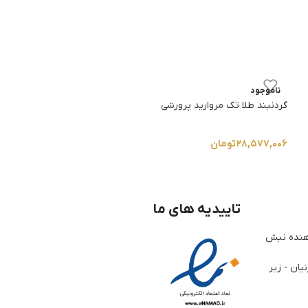
گردنبند طلا تو قلب
ناموجود
گردنبند طلا تک مروارید پرورشی
5.0
۱۹,۳۸۹,۴۰۱
تومان
–
۲۸,۵۷۷,۰۰۶
تومان
تاییدیه های ما
ژوهنده نبش
یان - زیر