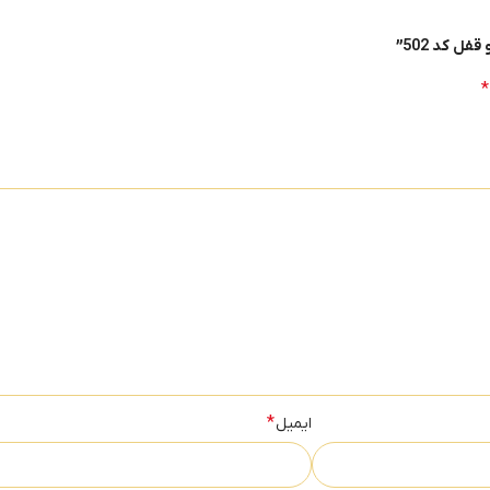
ل کد 502”
*
*
ایمیل