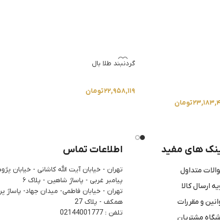
گردنبند طلا بال
۲۲,۹۵۸,۱۱۹
تومان
۲۳,۱۸۳,۴
تومان
نک های مفید
اطلاعات تماس
تهران - خیابان آیت الله کاشانی - خیابان پ
الات متداول
پیامبر غربی - پاساژ شاهین - پلاک ۶
یه ارسال کالا
تهران - خیابان فاطمی- میدان جهاد- پاساژ پرن
انین و مقررات
همکف - پلاک 27
تلفن : 02144001777
شگاه مشتریان