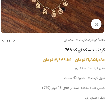
بزرگنمایی تصویر
خانه
/
گردنبند
/
گردنبند سکه ای
گردنبند سکه ای کد 766
۲۱,۸۵۱,۰۸۰
تومان
–
۱۷,۹۴۹,۱۰۱
تومان
مدل گردنبند :سکه ای
طول گردنبند : حدود 40 سانت
جنس طلا : ساخته شده از طلای 18 عیار (750)
رنگ : طلای زرد