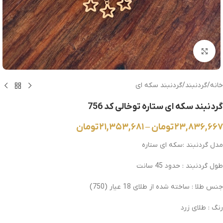
بزرگنمایی تصویر
خانه
/
گردنبند
/
گردنبند سکه ای
گردنبند سکه ای ستاره توخالی کد 756
۲۳,۸۳۶,۶۶۷
تومان
–
۲۱,۳۵۳,۶۸۱
تومان
مدل گردنبند :سکه ای ستاره
طول گردنبند : حدود 45 سانت
جنس طلا : ساخته شده از طلای 18 عیار (750)
رنگ : طلای زرد