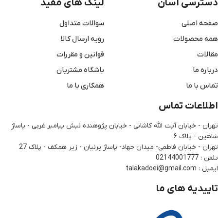
دسترسی آسان
لینک های مفید
صفحه اصلی
سوالات متداول
همه محصولات
رویه ارسال کالا
مقالات
قوانین و مقررات
درباره ما
باشگاه مشتریان
تماس با ما
همکاری با ما
اطلاعات تماس
تهران - خیابان آیت الله کاشانی - خیابان پژوهنده نبش پیامبر غربی - پاساژ
شاهین - پلاک ۶
تهران - خیابان فاطمی- میدان جهاد- پاساژ پرنیان - زیر همکف - پلاک 27
تلفن : 02144001777
ایمیل : talakadoei@gmail.com
تاییدیه های ما