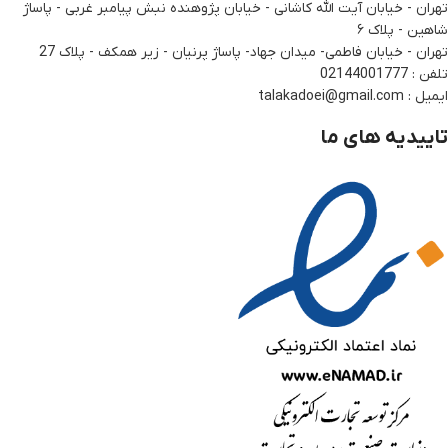
تهران - خیابان آیت الله کاشانی - خیابان پژوهنده نبش پیامبر غربی - پاساژ
شاهین - پلاک ۶
تهران - خیابان فاطمی- میدان جهاد- پاساژ پرنیان - زیر همکف - پلاک 27
تلفن : 02144001777
ایمیل : talakadoei@gmail.com
تاییدیه های ما