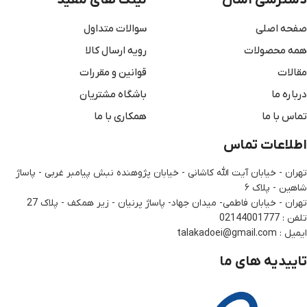
دسترسی آسان
لینک های مفید
صفحه اصلی
سوالات متداول
همه محصولات
رویه ارسال کالا
مقالات
قوانین و مقررات
درباره ما
باشگاه مشتریان
تماس با ما
همکاری با ما
اطلاعات تماس
تهران - خیابان آیت الله کاشانی - خیابان پژوهنده نبش پیامبر غربی - پاساژ
شاهین - پلاک ۶
تهران - خیابان فاطمی- میدان جهاد- پاساژ پرنیان - زیر همکف - پلاک 27
تلفن : 02144001777
ایمیل : talakadoei@gmail.com
تاییدیه های ما