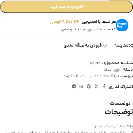
افزودن به سبد خرید
هر قسط با اسنپ‌پی:
۴,۵۷۷,۱۲۴
تومان
۴ قسط ماهانه. بدون سود، چک و ضامن.
مقایسه
افزودن به علاقه مندی
شناسه محصول:
نامعلوم
دسته:
آویز
,
پلاک
برچسب:
پلاک طلا کادویی
,
پلاک طلا لبوبو
اشتراک گذاری:
توضیحات
توضیحات
پلاک طلا عروسکی لبوبو
این پلاک خاص طلا با طرح جذاب و پرطرفدار لبوبو گزینه مناسب برای هدیه