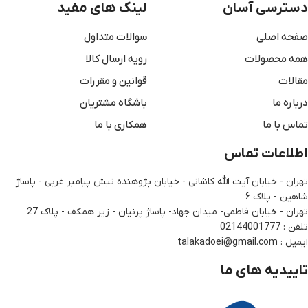
دسترسی آسان
لینک های مفید
صفحه اصلی
سوالات متداول
همه محصولات
رویه ارسال کالا
مقالات
قوانین و مقررات
درباره ما
باشگاه مشتریان
تماس با ما
همکاری با ما
اطلاعات تماس
تهران - خیابان آیت الله کاشانی - خیابان پژوهنده نبش پیامبر غربی - پاساژ
شاهین - پلاک ۶
تهران - خیابان فاطمی- میدان جهاد- پاساژ پرنیان - زیر همکف - پلاک 27
تلفن : 02144001777
ایمیل : talakadoei@gmail.com
تاییدیه های ما