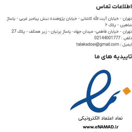
اطلاعات تماس
تهران - خیابان آیت الله کاشانی - خیابان پژوهنده نبش پیامبر غربی - پاساژ
شاهین - پلاک ۶
تهران - خیابان فاطمی- میدان جهاد- پاساژ پرنیان - زیر همکف - پلاک 27
تلفن : 02144001777
ایمیل : talakadoei@gmail.com
تاییدیه های ما