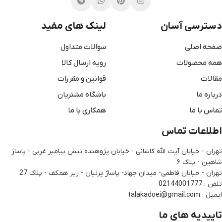
دسترسی آسان
لینک های مفید
صفحه اصلی
سوالات متداول
همه محصولات
رویه ارسال کالا
مقالات
قوانین و مقررات
درباره ما
باشگاه مشتریان
تماس با ما
همکاری با ما
اطلاعات تماس
تهران - خیابان آیت الله کاشانی - خیابان پژوهنده نبش پیامبر غربی - پاساژ
شاهین - پلاک ۶
تهران - خیابان فاطمی- میدان جهاد- پاساژ پرنیان - زیر همکف - پلاک 27
تلفن : 02144001777
ایمیل : talakadoei@gmail.com
تاییدیه های ما