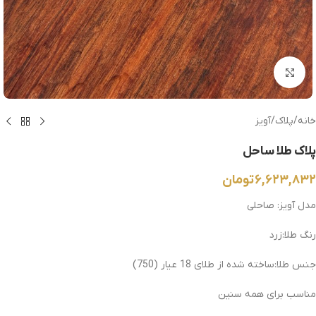
بزرگنمایی تصویر
خانه
/
پلاک
/
آویز
پلاک طلا ساحل
۶,۶۲۳,۸۳۲
تومان
مدل آویز: صاحلی
رنگ طلا:زرد
جنس طلا:ساخته شده از طلای 18 عیار
(750)
مناسب برای همه سنین