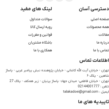
دسترسی آسان
لینک های مفید
صفحه اصلی
سوالات متداول
همه محصولات
رویه ارسال کالا
مقالات
قوانین و مقررات
درباره ما
باشگاه مشتریان
تماس با ما
همکاری با ما
اطلاعات تماس
تهران - خیابان آیت الله کاشانی - خیابان پژوهنده نبش پیامبر غربی - پاساژ
شاهین - پلاک ۶
تهران - خیابان فاطمی- میدان جهاد- پاساژ پرنیان - زیر همکف - پلاک 27
تلفن : 02144001777
ایمیل : talakadoei@gmail.com
تاییدیه های ما