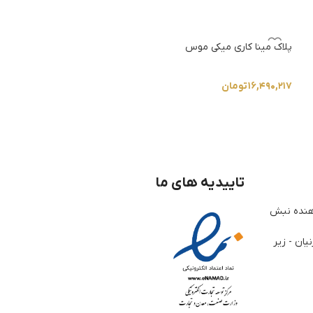
پلاک مینا کاری میکی موس
دستبند مارشال برگ
۱۶,۴۹۰,۲۱۷
تومان
5.0
۴,۳۸۴,۵۲۵
تومان
تاییدیه های ما
ژوهنده نبش
یان - زیر