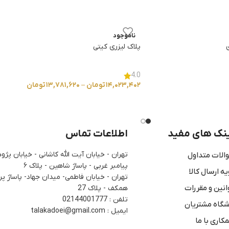
ناموجود
پلاک لیزری کیتی
4.0
۱۴,۰۲۳,۴۰۲
تومان
–
۱۳,۷۸۱,۶۲۰
تومان
نک های مفید
اطلاعات تماس
تهران - خیابان آیت الله کاشانی - خیابان پ
الات متداول
پیامبر غربی - پاساژ شاهین - پلاک ۶
یه ارسال کالا
تهران - خیابان فاطمی- میدان جهاد- پاساژ پرن
انین و مقررات
همکف - پلاک 27
تلفن : 02144001777
شگاه مشتریان
ایمیل : talakadoei@gmail.com
کاری با ما