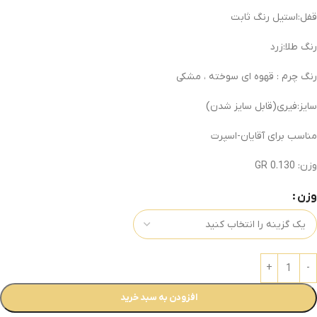
قفل:استیل رنگ ثابت
رنگ طلا:زرد
رنگ چرم : قهوه ای سوخته ، مشکی
سایز:فیری(قابل سایز شدن)
مناسب برای آقایان-اسپرت
وزن: 0.130 GR
وزن
افزودن به سبد خرید