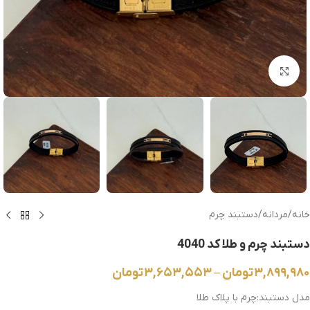
بزرگنمایی تصویر
خانه
/
مردانه
/
دستبند چرم
دستبند چرم و طلا کد 4040
۳,۸۹۹,۹۸۰
تومان
–
۳,۶۵۳,۵۵۳
تومان
مدل دستبند:چرم با پلاک طلا