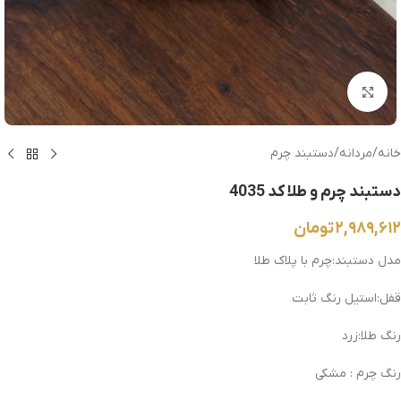
بزرگنمایی تصویر
خانه
/
مردانه
/
دستبند چرم
دستبند چرم و طلا کد 4035
۲,۹۸۹,۶۱۲
تومان
مدل دستبند:چرم با پلاک طلا
قفل:استیل رنگ ثابت
رنگ طلا:زرد
رنگ چرم : مشکی