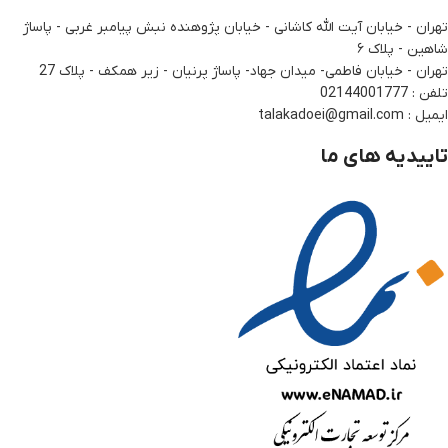
تهران - خیابان آیت الله کاشانی - خیابان پژوهنده نبش پیامبر غربی - پاساژ
شاهین - پلاک ۶
تهران - خیابان فاطمی- میدان جهاد- پاساژ پرنیان - زیر همکف - پلاک 27
تلفن : 02144001777
ایمیل : talakadoei@gmail.com
تاییدیه های ما