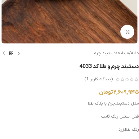
بزرگنمایی تصویر
خانه
/
مردانه
/
دستبند چرم
دستبند چرم و طلا کد 4033
(دیدگاه کاربر
1
)
۲,۶۰۹,۹۴۵
تومان
مدل دستبند:چرم با پلاک طلا
قفل:استیل رنگ ثابت
رنگ طلا:زرد