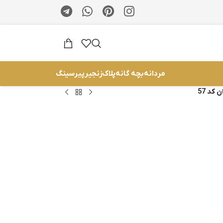
مردانه
بچه گانه
پلاک
زنجیر
پیرسینگ
کد 57