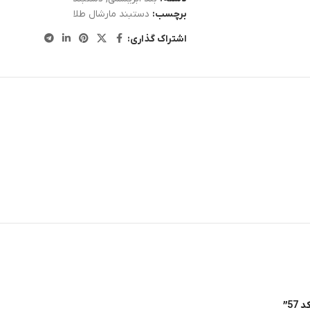
برچسب:
دستبند مارشال طلا
اشتراک گذاری:
5”