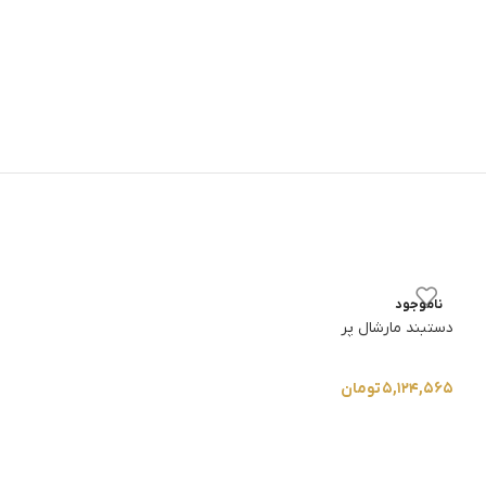
دستبند مارشال پروا
ناموجود
دستبند مارشال پر
۳,۸۱۷,۷۱۰
تومان
۵,۱۲۴,۵۶۵
تومان