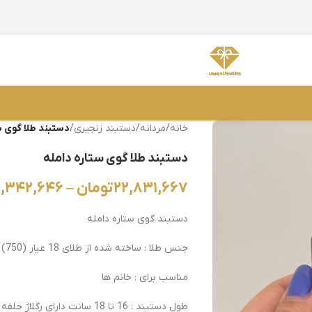
خانه
/
مردانه
/
دستبند زنجیری
/
دستبند طلا گوی س
دستبند طلا گوی ستاره دامله
۲۲,۸۳۱,۶۶۷
تومان
–
۱,۳۴۲,۶۴۶
دستبند گوی ستاره دامله
جنس طلا : ساخته شده از طلای 18 عیار (750)
مناسب برای : خانم ها
طول دستبند : 16 تا 18 سانت دارای رگلاژ حلقه