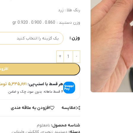
رنگ طلا : زرد
وزن دستبند : 0.860 ، 0.900 ، 0.920 gr
وزن
افزود
هر قسط با اسنپ‌پی:
۵,۳۳۵,۶۶۱
توما
۴ قسط ماهانه. بدون سود، چک و ضامن.
مقایسه
افزودن به علاقه مندی
شناسه محصول:
نامعلوم
دسته:
دستبند زنجیری
,
کالکشن ولنتاین