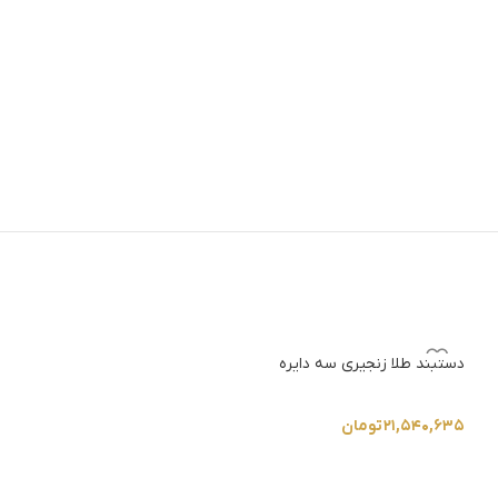
دستبند طلا زنجیری سه دایره
ناموجود
دستبند طلا گل و ق
۲۱,۵۴۰,۶۳۵
تومان
۲۰,۲۹۰,۲۸۸
تومان