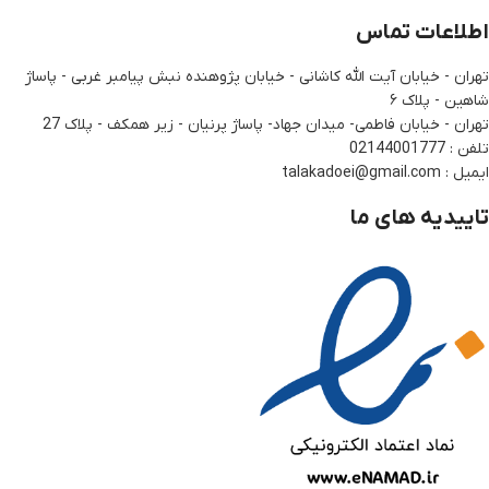
اطلاعات تماس
تهران - خیابان آیت الله کاشانی - خیابان پژوهنده نبش پیامبر غربی - پاساژ
شاهین - پلاک ۶
تهران - خیابان فاطمی- میدان جهاد- پاساژ پرنیان - زیر همکف - پلاک 27
تلفن : 02144001777
ایمیل : talakadoei@gmail.com
تاییدیه های ما