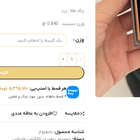
رنگ طلا : زرد
وزن دستبند : 0.840 gr
وزن
افزود
هر قسط با اسنپ‌پی:
۵,۳۹۵,۱۶۸
توما
۴ قسط ماهانه. بدون سود، چک و ضامن.
مقایسه
افزودن به علاقه مندی
شناسه محصول:
نامعلوم
دسته:
دستبند زنجیری
,
کالکشن ولنتاین