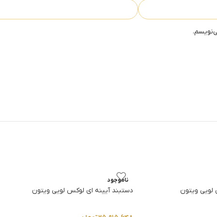
ی‌نویسم.
ناموجود
 لویی ویتون
دستبند آیینه ای لوکس لویی ویتون