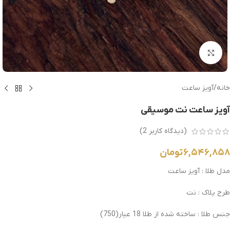
بزرگنمایی تصویر
خانه
/
آویز ساعت
آویز ساعت نت موسیقی
(دیدگاه کاربر
2
)
۶,۵۴۶,۸۵۸
تومان
مدل طلا : آویز ساعت
طرح پلاک : نت
جنس طلا : ساخته شده از طلا 18 عیار(750)