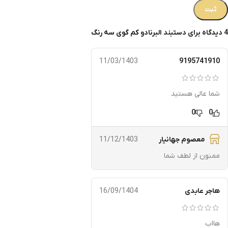
4 دیدگاه برای
دستبند البرنادو کم گوی سه رنگ
11/03/1403
9195741910
شما عالی هستید
0
0
معصوم جهانیار
11/12/1403
ممنون از لطف شما
هاجر عابدی
16/09/1404
هااب